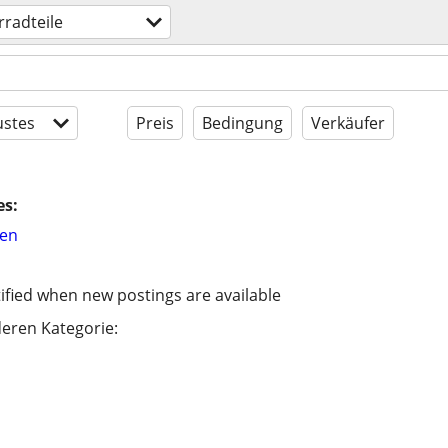
radteile
stes
Preis
Bedingung
Verkäufer
es:
hen
ified when new postings are available
eren Kategorie: