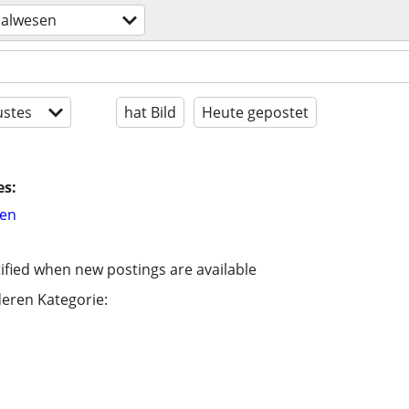
nalwesen
stes
hat Bild
Heute gepostet
es:
hen
ified when new postings are available
eren Kategorie: