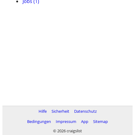
Jobs (1)
Hilfe
Sicherheit
Datenschutz
Bedingungen
Impressum
App
Sitemap
© 2026 craigslist