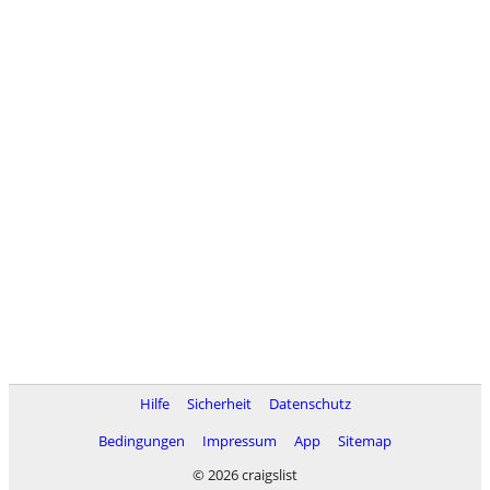
Hilfe
Sicherheit
Datenschutz
Bedingungen
Impressum
App
Sitemap
© 2026 craigslist